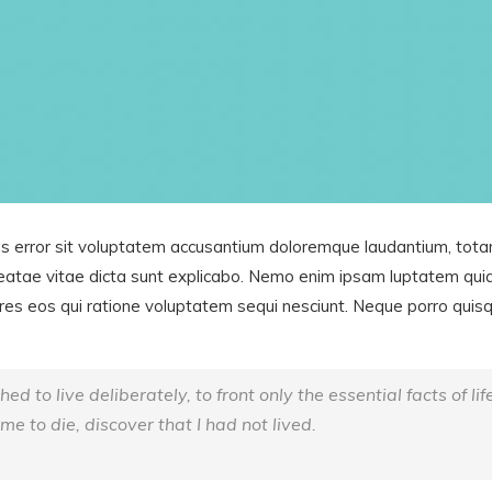
tus error sit voluptatem accusantium doloremque laudantium, tota
 beatae vitae dicta sunt explicabo. Nemo enim ipsam luptatem quia
res eos qui ratione voluptatem sequi nesciunt. Neque porro quis
d to live deliberately, to front only the essential facts of lif
me to die, discover that I had not lived.