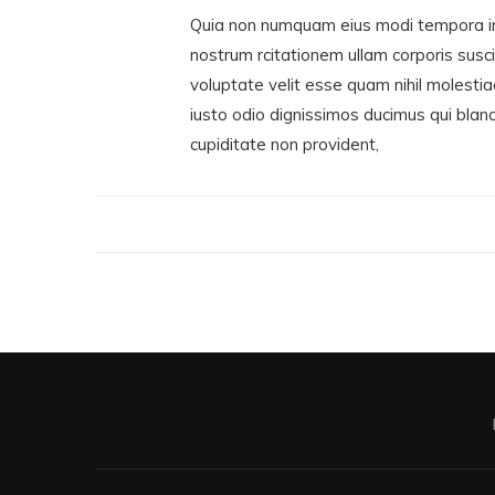
Quia non numquam eius modi tempora in
nostrum rcitationem ullam corporis susci
voluptate velit esse quam nihil molesti
iusto odio dignissimos ducimus qui bland
cupiditate non provident,