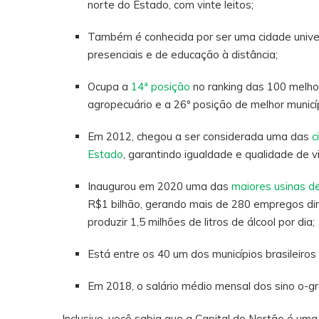
norte do Estado, com vinte leitos;
Também é conhecida por ser uma cidade univers
presenciais e de educação à distância;
Ocupa a
14ª posição
no ranking das 100 melhor
agropecuário e a 26º posição de melhor munic
Em 2012, chegou a ser considerada uma das
c
Estado
, garantindo igualdade e qualidade de 
Inaugurou em 2020 uma das
maiores usinas de
R$1 bilhão, gerando mais de 280 empregos dir
produzir 1,5 milhões de litros de álcool por dia;
Está entre os 40 um dos municípios brasileir
Em 2018, o salário médio mensal dos sino o-
Inclusive, você sabia que a Capital do Nortão é uma 