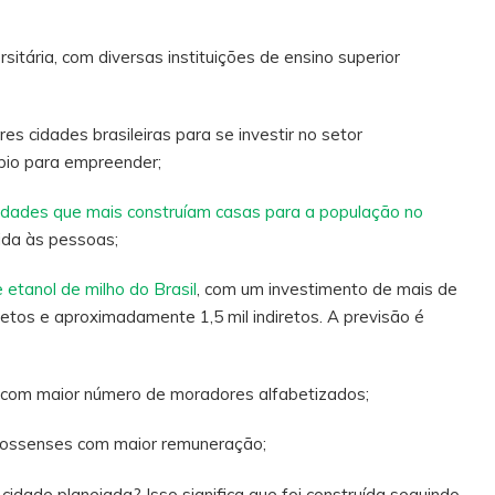
itária, com diversas instituições de ensino superior
es cidades brasileiras para se investir no setor
ípio para empreender;
idades que mais construíam casas para a população no
vida às pessoas;
 etanol de milho do Brasil
, com um investimento de mais de
etos e aproximadamente 1,5 mil indiretos. A previsão é
os com maior número de moradores alfabetizados;
grossenses com maior remuneração;
cidade planejada? Isso significa que foi construída seguindo