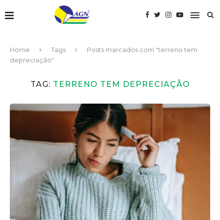
Home
Tags
Posts marcados com "terreno tem
depreciação"
TAG:
TERRENO TEM DEPRECIAÇÃO