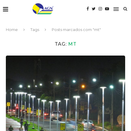
Home
Tags
Posts marcados com "mt"
TAG:
MT