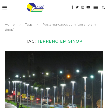
Home
Tags
Posts marcados com "terreno em
sinop"
TAG:
TERRENO EM SINOP