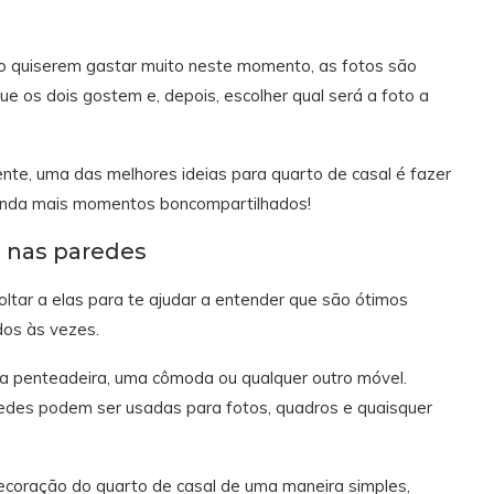
o quiserem gastar muito neste momento, as fotos são
e os dois gostem e, depois, escolher qual será a foto a
ente, uma das melhores ideias para quarto de casal é fazer
 ainda mais momentos boncompartilhados!
l nas paredes
ltar a elas para te ajudar a entender que são ótimos
os às vezes.
ma penteadeira, uma cômoda ou qualquer outro móvel.
edes podem ser usadas para fotos, quadros e quaisquer
 decoração do quarto de casal de uma maneira simples,