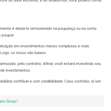
tre as duas escolhas, e ao analisá-las, você poderá tomar
 mente é deixá-lo armazenado na poupança ou na conta
e poupar.
plicação em investimentos menos complexos e mais
Logo, os riscos são baixos.
iscado, pelo contrário. Afinal, você estará investindo seu
 de investimentos.
liária confiável e com credibilidade. Caso contrário, aí sim
 em Sinop?